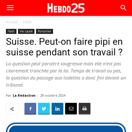
Accueil
Flash
Flash
Vie Locale
Pontarlier
Suisse. Peut-on faire pipi en
suisse pendant son travail ?
La question peut paraitre saugrenue mais elle n’est pas
clairement tranchée par la loi. Temps de travail ou pas,
la question du passage aux toilettes a donc fini devant un
tribunal.
Par
La Rédaction
-
28 octobre 2024