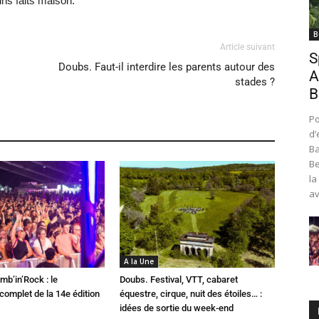
s faits maison​.
B
Article suivant
S
Doubs. Faut-il interdire les parents autour des
A
stades ?
B
Po
d’
Ba
Be
la
av
A la Une
mb’in’Rock : le
Doubs. Festival, VTT, cabaret
omplet de la 14e édition
équestre, cirque, nuit des étoiles… :
idées de sortie du week-end