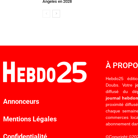
Angeles en 2028
À PROP
Hebdo25 éditi
Doubs. Votre
j
diffusé du d
journal hebdo
Annonceurs
proximité diffus
chaque semaine
commerces locau
Mentions Légales
abonnement dan
Confidentialité
©Copyright ©20