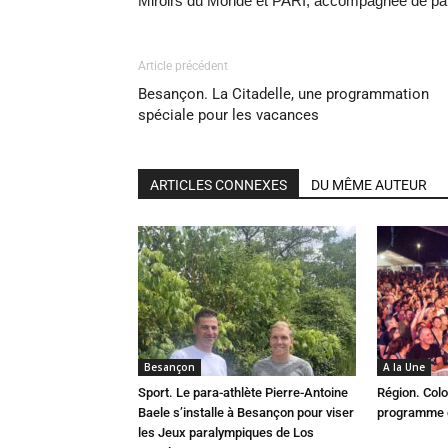
Miroirs du Monde et PARI, accompagnée de pain
Article précédent
Besançon. La Citadelle, une programmation
spéciale pour les vacances
ARTICLES CONNEXES
DU MÊME AUTEUR
Besançon
A la Une
Sport. Le para-athlète Pierre-Antoine
Région. Colo
Baele s’installe à Besançon pour viser
programme c
les Jeux paralympiques de Los