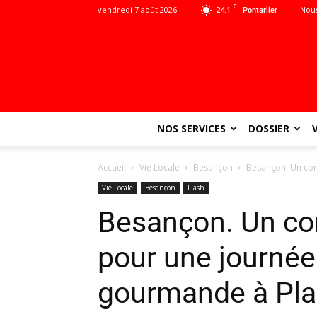
C
vendredi 7 août 2026
24.1
Nous
Pontarlier
NOS SERVICES
DOSSIER
Accueil
Vie Locale
Besançon
Besançon. Un con
Vie Locale
Besançon
Flash
Besançon. Un co
pour une journée 
gourmande à Pla