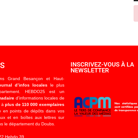
OS
INSCRIVEZ-VOUS À LA
NEWSLETTER
ons Grand Besançon et Haut-
ournal d’infos locales
le plus
épartement. HEBDO25 est un
madaire
d’informations locales de
é à
plus de 110 000 exemplaires
 en points de dépôts dans vos
x et en boîtes aux lettres sur
s le département du Doubs.
22 Hebdo 39