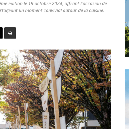
toute
ième édition le 19 octobre 2024, offrant l'occasion de
artageant un moment convivial autour de la cuisine.
l'info
locale
–