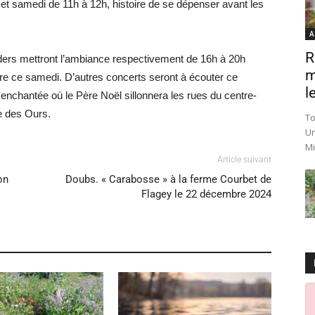
et samedi de 11h à 12h, histoire de se dépenser avant les
A
R
iders mettront l’ambiance respectivement de 16h à 20h
m
erre ce samedi. D’autres concerts seront à écouter ce
le
nchantée où le Père Noël sillonnera les rues du centre-
ne des Ours.
To
Un
Mi
Article suivant
on
Doubs. « Carabosse » à la ferme Courbet de
Flagey le 22 décembre 2024