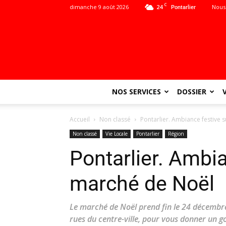
C
dimanche 9 août 2026
24
Nous
Pontarlier
NOS SERVICES
DOSSIER
Accueil
Non classé
Pontarlier. Ambiance festive 
Non classé
Vie Locale
Pontarlier
Région
Pontarlier. Ambia
marché de Noël
Le marché de Noël prend fin le 24 décembre 
rues du centre-ville, pour vous donner un g