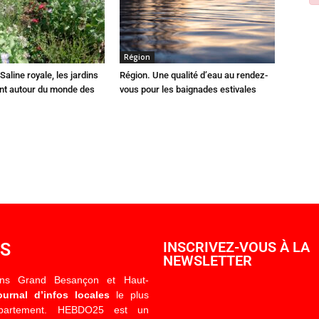
Région
Saline royale, les jardins
Région. Une qualité d’eau au rendez-
ent autour du monde des
vous pour les baignades estivales
OS
INSCRIVEZ-VOUS À LA
NEWSLETTER
ons Grand Besançon et Haut-
ournal d’infos locales
le plus
épartement. HEBDO25 est un