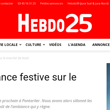
 contacter
03 45 16 51 25
Petites annonces
Hebdo39 (Jura Sud & Jura Nord)
VIE LOCALE
CULTURE
VIDÉOS
L’AGENDA
ANNONCES
Doubs
sur le marché de Noël
nce festive sur le
:
prochain à Pontarlier. Nous avons alors sillonné les
oût de l’ambiance qui y règne.