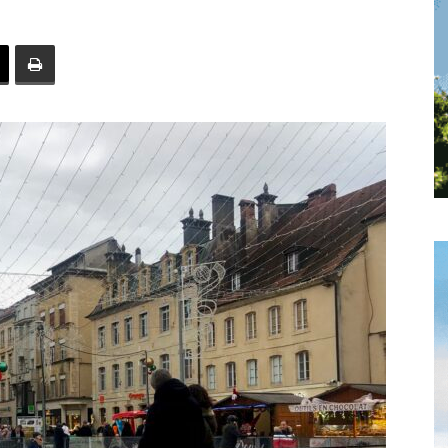
toute
l'info
locale
–