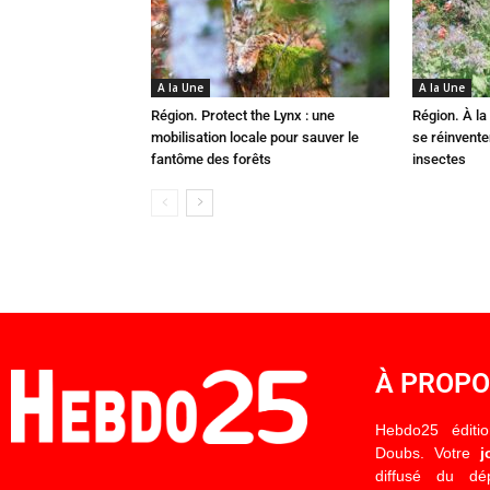
A la Une
A la Une
Région. Protect the Lynx : une
Région. À la 
mobilisation locale pour sauver le
se réinvent
fantôme des forêts
insectes
À PROP
Hebdo25 éditi
Doubs. Votre
j
diffusé du d