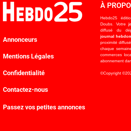
À PROP
Hebdo25 éditi
Doubs. Votre
j
diffusé du d
journal hebdo
Annonceurs
proximité diffus
chaque semaine
commerces locau
Mentions Légales
abonnement dan
Confidentialité
©Copyright ©20
Contactez-nous
Passez vos petites annonces