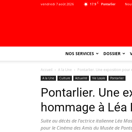
C
vendredi 7 août 2026
17.9
Nous
Pontarlier
NOS SERVICES
DOSSIER
Accueil
A la Une
Pontarlier. Une exposition pou
A la Une
Culture
Actualité
Vie Locale
Pontarlier
Pontarlier. Une e
hommage à Léa 
Suite au décès de l’actrice italienne Léa M
pour le Cinéma des Amis du Musée de Ponta