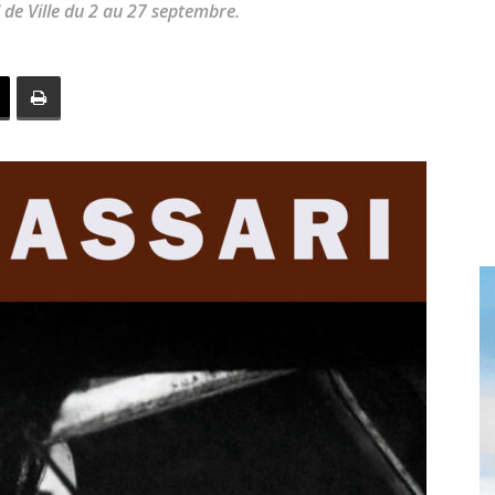
el de Ville du 2 au 27 septembre.
toute
l'info
locale
–