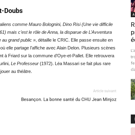
ut-Doubs
A
R
taliens comme Mauro Bolognini, Dino Risi (Une vie difficile
p
) mais c’est le rôle de Anna, la disparue de L’Avventura
é
e au grand public »
, détaille le CRIC. Elle passe ensuite en
où elle partage l’affiche avec Alain Delon. Plusieurs scènes
L’
 à Friard sur la commune d’Oye-et-Pallet. Elle retrouvera
tr
fe
urlini,
Le Professeur
(1972). Léa Massari se fait plus rare
cl
 jouer au théâtre.
Article suivant
Besançon. La bonne santé du CHU Jean Minjoz