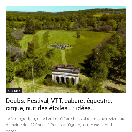
A la Une
Doubs. Festival, VTT, cabaret équestre,
cirque, nuit des étoiles… : idées...
Le No Logo change de lieu Le célèbre festival de reggae revient au
domaine des 12 Ponts, à Pont sur l’Ognon, tout le week-end.
Après...