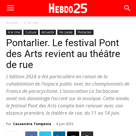
Accueil
A la Une
A la Une
Culture
Actualité
Vie Locale
Pontarlier
Pontarlier. Le festival Pont
des Arts revient au théâtre
de rue
L’édition 2024 a été particulière en raison de la
cohabitation de l’espace public avec les championnats de
France de paracyclisme. L’association La Sarbacane
avait mis davantage l’accent sur la musique. Cette année,
le festival Pont des Arts compte bien renouer avec son
essence première, le théâtre de rue, du 11 au 14 juin.
Par
Cassandra Tempesta
-
4 juin 2025