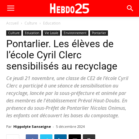
Accueil
Culture
Education
Culture
Education
Vie Locale
Environnement
Pontarlier
Pontarlier. Les élèves de
l’école Cyril Clerc
sensibilisés au recyclage
Ce jeudi 21 novembre, une classe de CE2 de l’école Cyril
Clerc a participé à une séance de sensibilisation au
recyclage, lancée par la sous-préfecture et animée par
des membres de l'établissement Préval Haut-Doubs. En
présence du sous-Préfet de Pontarlier Nicolas Onimus,
les enfants ont découvert les bases du compostage.
Par
Hippolyte Sanseigne
-
5 décembre 2024