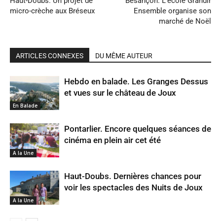
Haut-Doubs. Un projet de
Besançon. L’école Grandir
micro-crèche aux Bréseux
Ensemble organise son
marché de Noël
ARTICLES CONNEXES
DU MÊME AUTEUR
Hebdo en balade. Les Granges Dessus
et vues sur le château de Joux
En Balade
Pontarlier. Encore quelques séances de
cinéma en plein air cet été
A la Une
Haut-Doubs. Dernières chances pour
voir les spectacles des Nuits de Joux
A la Une