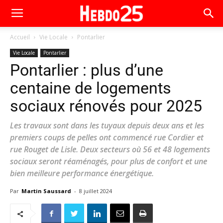
Accueil
Vie Locale
Pontarlier
Vie Locale
Pontarlier
Pontarlier : plus d’une
centaine de logements
sociaux rénovés pour 2025
Les travaux sont dans les tuyaux depuis deux ans et les
premiers coups de pelles ont commencé rue Cordier et
rue Rouget de Lisle. Deux secteurs où 56 et 48 logements
sociaux seront réaménagés, pour plus de confort et une
bien meilleure performance énergétique.
Par
Martin Saussard
-
8 juillet 2024