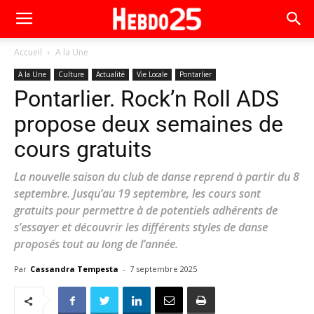
Accueil
A la Une
A la Une
Culture
Actualité
Vie Locale
Pontarlier
Pontarlier. Rock’n Roll ADS
propose deux semaines de
cours gratuits
La nouvelle saison du club de danse reprend à partir du 8
septembre. Jusqu’au 19 septembre, les cours sont
gratuits pour permettre à de potentiels adhérents de
s’essayer et découvrir les différents styles de danse
proposés tout au long de l’année.
Par
Cassandra Tempesta
-
7 septembre 2025