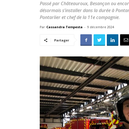
Passé par Châteauroux, Besançon ou encor
désormais s’installer dans la durée à Pontar
Pontarlier et chef de la 11e compagnie.
Par
Cassandra Tempesta
-
9 décembre 2024
Partager