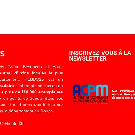
OS
INSCRIVEZ-VOUS À LA
NEWSLETTER
ons Grand Besançon et Haut-
ournal d’infos locales
le plus
épartement. HEBDO25 est un
madaire
d’informations locales de
é à
plus de 110 000 exemplaires
 en points de dépôts dans vos
x et en boîtes aux lettres sur
s le département du Doubs.
22 Hebdo 39