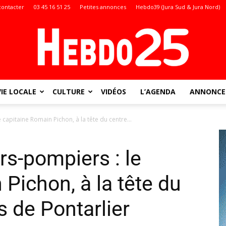
contacter
03 45 16 51 25
Petites annonces
Hebdo39 (Jura Sud & Jura Nord)
VIE LOCALE
CULTURE
VIDÉOS
L’AGENDA
ANNONCES
Doubs
 capitaine Romain Pichon, à la tête du centre...
rs-pompiers : le
:
Pichon, à la tête du
s de Pontarlier