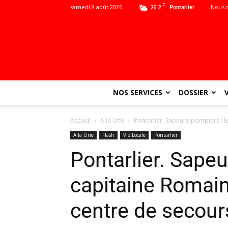
C
samedi 8 août 2026
26.2
Nous 
Pontarlier
NOS SERVICES
DOSSIER
Accueil
A la Une
Pontarlier. Sapeurs-pompiers : le
A la Une
Flash
Vie Locale
Pontarlier
Pontarlier. Sapeu
capitaine Romain 
centre de secour