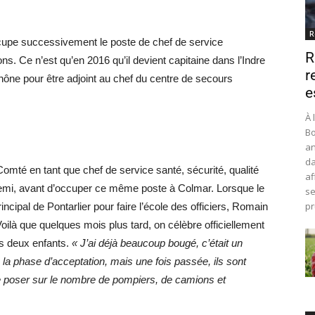
R
ccupe successivement le poste de chef de service
R
ons. Ce n’est qu’en 2016 qu’il devient capitaine dans l’Indre
r
ône pour être adjoint au chef du centre de secours
e
À 
Bo
an
da
omté en tant que chef de service santé, sécurité, qualité
af
 demi, avant d’occuper ce même poste à Colmar. Lorsque le
se
pr
cipal de Pontarlier pour faire l’école des officiers, Romain
Voilà que quelques mois plus tard, on célèbre officiellement
s deux enfants.
« J’ai déjà beaucoup bougé, c’était un
a phase d’acceptation, mais une fois passée, ils sont
e poser sur le nombre de pompiers, de camions et