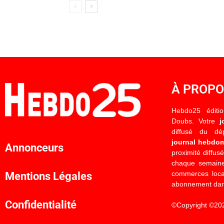
À PROP
Hebdo25 éditi
Doubs. Votre
j
diffusé du d
journal hebdo
Annonceurs
proximité diffus
chaque semaine
commerces locau
Mentions Légales
abonnement dan
Confidentialité
©Copyright ©20