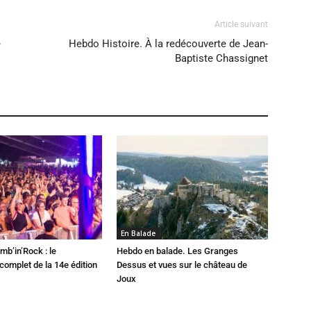
Article suivant
e
Hebdo Histoire. À la redécouverte de Jean-
Baptiste Chassignet
En Balade
mb’in’Rock : le
Hebdo en balade. Les Granges
omplet de la 14e édition
Dessus et vues sur le château de
Joux