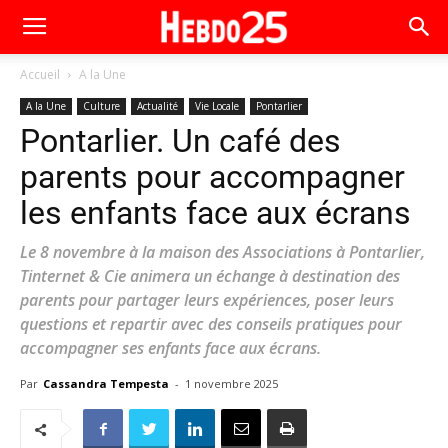
Accueil
A la Une
A la Une
Culture
Actualité
Vie Locale
Pontarlier
Pontarlier. Un café des
parents pour accompagner
les enfants face aux écrans
Le 8 novembre à la maison des Associations à Pontarlier,
Tinternet & Cie animera un échange à destination des
parents pour partager leurs expériences, poser leurs
questions et repartir avec des conseils pratiques pour
accompagner ses enfants face aux écrans.
Par
Cassandra Tempesta
-
1 novembre 2025