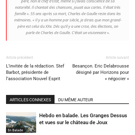
père, non le chef d’État, même si j’avais conscience de sa
notoriété. Il chantait des chansons, jouait aux cartes. Il était très
famille »
. 55 ans après sa mort, Charles de Gaulle reste dans les
mémoires.
« Il y a un homme par siècle, je dirais que mon grand-
père est celui du XXe. Dès qu’il y a une crise, des élections, on
parle de Charles de Gaulle. C’était un visionnaire »
.
Article précédent
Article suivant
L’invitée de la rédaction. Stef
Besançon. Eric Delabrousse
Barbot, présidente de
désigné par Horizons pour
l’association Nouvel Esprit
« négocier »
ARTICLES CONNEXES
DU MÊME AUTEUR
Hebdo en balade. Les Granges Dessus
et vues sur le château de Joux
En Balade