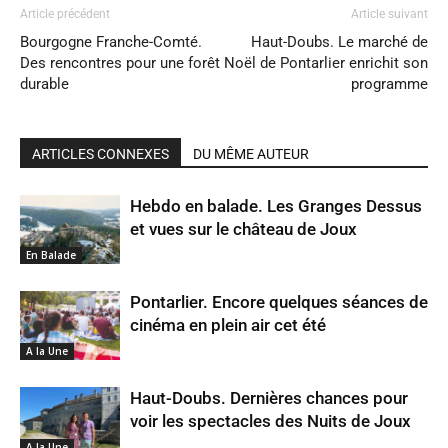
Article précédent
Article suivant
Bourgogne Franche-Comté.
Haut-Doubs. Le marché de
Des rencontres pour une forêt
Noël de Pontarlier enrichit son
durable
programme
ARTICLES CONNEXES
DU MÊME AUTEUR
Hebdo en balade. Les Granges Dessus
et vues sur le château de Joux
En Balade
Pontarlier. Encore quelques séances de
cinéma en plein air cet été
A la Une
Haut-Doubs. Dernières chances pour
voir les spectacles des Nuits de Joux
A la Une