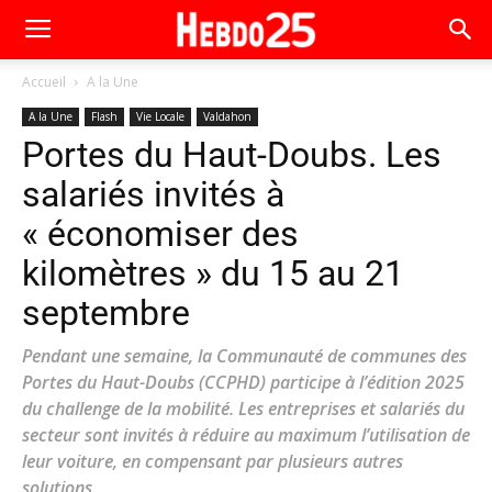
Accueil
A la Une
A la Une
Flash
Vie Locale
Valdahon
Portes du Haut-Doubs. Les
salariés invités à
« économiser des
kilomètres » du 15 au 21
septembre
Pendant une semaine, la Communauté de communes des
Portes du Haut-Doubs (CCPHD) participe à l’édition 2025
du challenge de la mobilité. Les entreprises et salariés du
secteur sont invités à réduire au maximum l’utilisation de
leur voiture, en compensant par plusieurs autres
solutions.