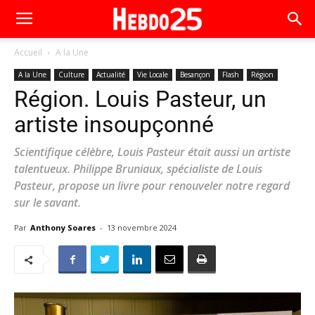
Accueil
A la Une
A la Une
Culture
Actualité
Vie Locale
Besançon
Flash
Région
Région. Louis Pasteur, un
artiste insoupçonné
Scientifique célèbre, Louis Pasteur était aussi un artiste
talentueux. Philippe Bruniaux, spécialiste de Louis
Pasteur, propose un livre pour renouveler notre regard
sur le savant.
Par
Anthony Soares
-
13 novembre 2024