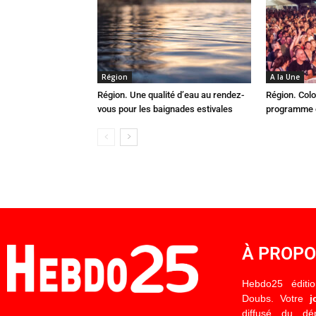
Région
A la Une
Région. Une qualité d’eau au rendez-
Région. Colo
vous pour les baignades estivales
programme c
À PROP
Hebdo25 éditi
Doubs. Votre
j
diffusé du d