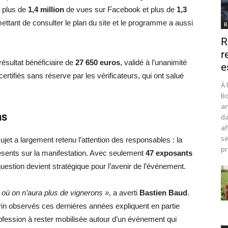
 plus de
1,4 million
de vues sur Facebook et plus de
1,3
ettant de consulter le plan du site et le programme a aussi
R
R
r
 résultat bénéficiaire de
27 650 euros
, validé à l’unanimité
e
rtifiés sans réserve par les vérificateurs, qui ont salué
À 
Bo
an
ns
da
af
se
ujet a largement retenu l’attention des responsables : la
pr
ésents sur la manifestation. Avec seulement
47 exposants
uestion devient stratégique pour l’avenir de l’événement.
r où on n’aura plus de vignerons »
, a averti
Bastien Baud
.
 vin observés ces dernières années expliquent en partie
rofession à rester mobilisée autour d’un événement qui