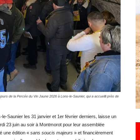
Hebdo25
ours de la Percée du Vin Jaune 2026 à Lons-le-Saunier, qui a accueilli près de
-Saunier les 31 janvier et 1er février derniers, laisse un
rdi 23 juin au soir à Montmorot pour leur assemblée
é une édition «
sans soucis majeurs
» et financièrement