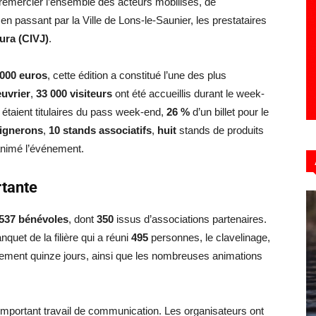
remercier l’ensemble des acteurs mobilisés, de
n passant par la Ville de Lons-le-Saunier, les prestataires
ura (CIVJ)
.
 000 euros
, cette édition a constitué l’une des plus
euvrier
,
33 000 visiteurs
ont été accueillis durant le week-
étaient titulaires du pass week-end,
26 %
d’un billet pour le
vignerons
,
10 stands associatifs
,
huit
stands de produits
 animé l’événement.
rtante
537 bénévoles
, dont
350
issus d’associations partenaires.
nquet de la filière qui a réuni
495
personnes, le clavelinage,
lement quinze jours, ainsi que les nombreuses animations
important travail de communication. Les organisateurs ont