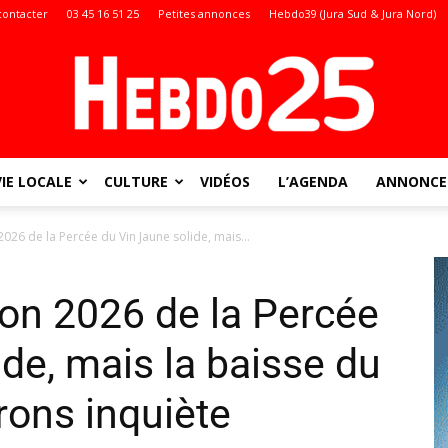
contacter
03 45 16 51 25
Petites annonces
Hebdo39 (Jura Sud & Jura Nord)
VIE LOCALE
CULTURE
VIDÉOS
L’AGENDA
ANNONCES
Doubs
026 de la Percée du Vin Jaune solide, mais...
ion 2026 de la Percée
:
de, mais la baisse du
ons inquiète