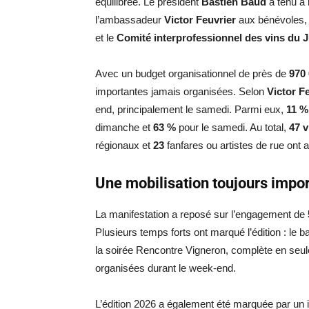
équilibrée. Le président
Bastien Baud
a tenu à 
l’ambassadeur
Victor Feuvrier
aux bénévoles, e
et le
Comité interprofessionnel des vins du J
Avec un budget organisationnel de près de
970
importantes jamais organisées. Selon
Victor F
end, principalement le samedi. Parmi eux,
11 %
dimanche et
63 %
pour le samedi. Au total,
47 
régionaux et
23
fanfares ou artistes de rue ont
Une mobilisation toujours impo
La manifestation a reposé sur l’engagement de
Plusieurs temps forts ont marqué l’édition : le ba
la soirée Rencontre Vigneron, complète en seu
organisées durant le week-end.
L’édition 2026 a également été marquée par un 