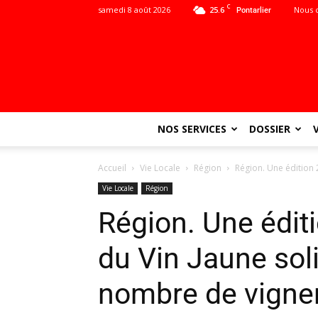
C
samedi 8 août 2026
25.6
Nous 
Pontarlier
NOS SERVICES
DOSSIER
Accueil
Vie Locale
Région
Région. Une édition 2
Vie Locale
Région
Région. Une édit
du Vin Jaune soli
nombre de vigner