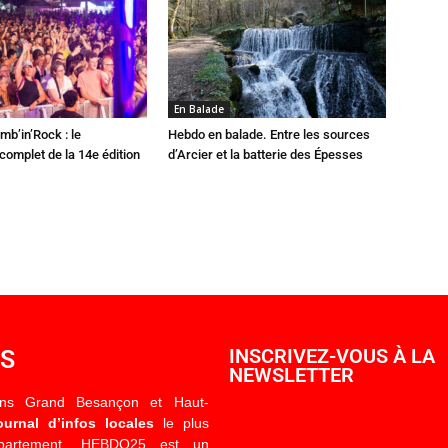
En Balade
mb’in’Rock : le
Hebdo en balade. Entre les sources
omplet de la 14e édition
d’Arcier et la batterie des Épesses
OS
INSCRIVEZ-VOUS À LA
NEWSLETTER
ons Grand Besançon et Haut-
ournal d’infos locales
le plus
épartement. HEBDO25 est un