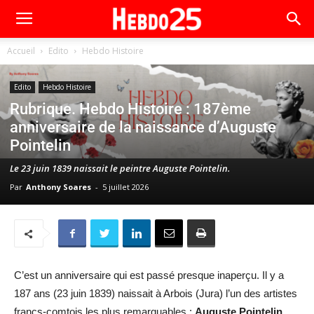
Accueil
Edito
Hebdo Histoire
Edito
Hebdo Histoire
Rubrique. Hebdo Histoire : 187ème
anniversaire de la naissance d’Auguste
Pointelin
Le 23 juin 1839 naissait le peintre Auguste Pointelin.
Par
Anthony Soares
-
5 juillet 2026
C’est un anniversaire qui est passé presque inaperçu. Il y a
187 ans (23 juin 1839) naissait à Arbois (Jura) l’un des artistes
francs-comtois les plus remarquables :
Auguste Pointelin
.