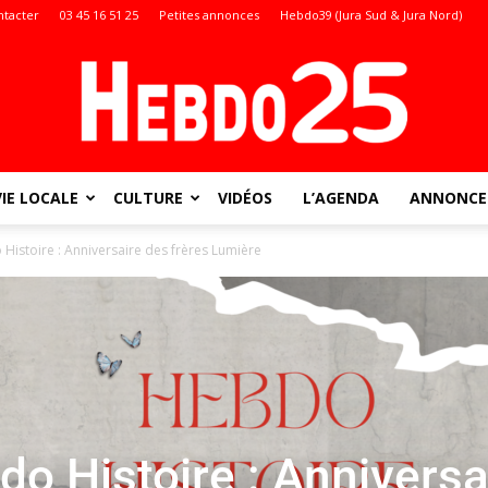
ntacter
03 45 16 51 25
Petites annonces
Hebdo39 (Jura Sud & Jura Nord)
VIE LOCALE
CULTURE
VIDÉOS
L’AGENDA
ANNONCES
Doubs
Histoire : Anniversaire des frères Lumière
:
o Histoire : Anniversa