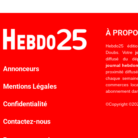
À PROP
Hebdo25 éditi
Doubs. Votre
j
diffusé du d
journal hebdo
Annonceurs
proximité diffus
chaque semaine
commerces locau
Mentions Légales
abonnement dan
Confidentialité
©Copyright ©20
Contactez-nous