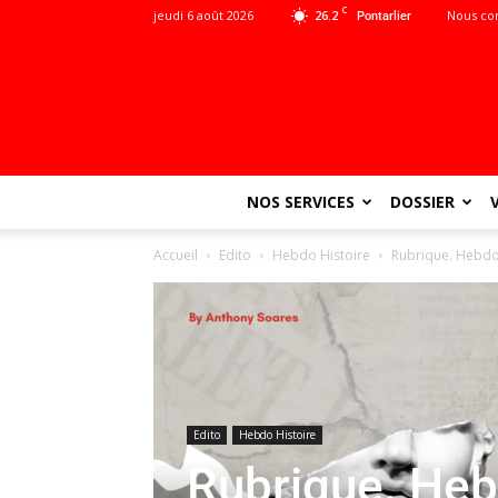
C
jeudi 6 août 2026
26.2
Nous co
Pontarlier
NOS SERVICES
DOSSIER
Accueil
Edito
Hebdo Histoire
Rubrique. Hebdo 
Edito
Hebdo Histoire
Rubrique. Hebd