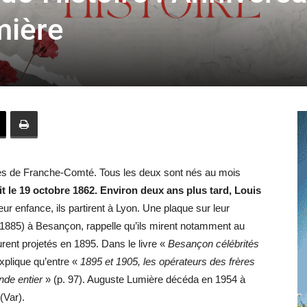
toute
mière
l'info
ires de Franche-Comté. Tous les deux sont nés au mois
locale
 le 19 octobre 1862. Environ deux ans plus tard, Louis
ur enfance, ils partirent à Lyon. Une plaque sur leur
-1885) à Besançon, rappelle qu’ils mirent notamment au
rent projetés en 1895. Dans le livre «
Besançon célébrités
xplique qu’entre «
1895 et 1905, les opérateurs des frères
–
nde entier
» (p. 97). Auguste Lumière décéda en 1954 à
(Var).