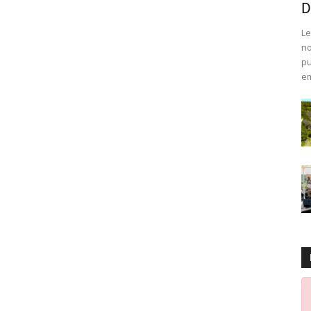
D
Le
no
pu
em