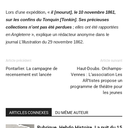
Lors d’une expédition, «
il [mourut], le 10 novembre 1861,
sur les confins du Tonquin [Tonkin]. Ses précieuses
collections n’ont pas été perdues
; elles ont été rapportées
en Angleterre
», explique un rédacteur anonyme dans le
journal
L’Illustration
du 29 novembre 1862.
Article précédent
Article suivant
Pontarlier. La campagne de
Haut-Doubs. Orchamps-
recensement est lancée
Vennes : L’association Les
AR’tistes propose un
programme de théâtre pour
les jeunes
ARTICLES CONNEXES
DU MÊME AUTEUR
Rubrique. Hebdo Histoire. La nuit du 15