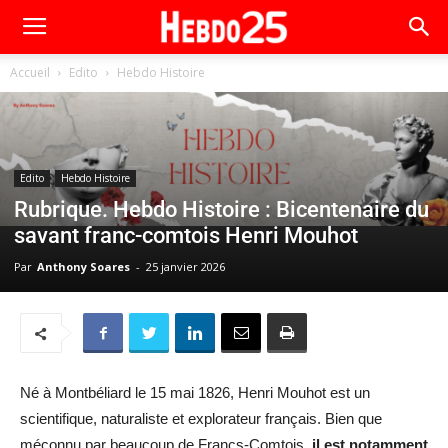
Accueil
Edito
Hebdo Histoire
Edito
Hebdo Histoire
Rubrique. Hebdo Histoire : Bicentenaire du
savant franc-comtois Henri Mouhot
Par
Anthony Soares
-
25 janvier 2026
Né à Montbéliard le 15 mai 1826, Henri Mouhot est un
scientifique, naturaliste et explorateur français. Bien que
méconnu par beaucoup de Francs-Comtois,
il est notamment