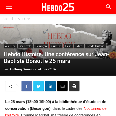
Accueil
A la Une
A la Une
Vie Locale
Besançon
Culture
Flash
Edito
Hebdo Histoire
Hebdo Histoire. Une conférence sur Jean-
Baptiste Boisot le 25 mars
Par
Anthony Soares
-
24 mars 2026
Le 25 mars (18h00-19h00) à la bibliothèque d’étude et de
conservation (Besançon)
, dans le cadre des
Nocturnes de
l’histoire
, Corinne Marchal, maîtresse de conférences en