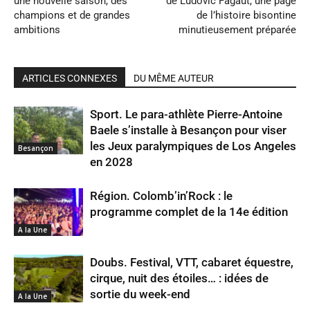
une nouvelle saison, des
de Ludovic Fagaut, une page
champions et de grandes
de l’histoire bisontine
ambitions
minutieusement préparée
ARTICLES CONNEXES
DU MÊME AUTEUR
Sport. Le para-athlète Pierre-Antoine
Baele s’installe à Besançon pour viser
les Jeux paralympiques de Los Angeles
Besançon
en 2028
Région. Colomb’in’Rock : le
programme complet de la 14e édition
A la Une
Doubs. Festival, VTT, cabaret équestre,
cirque, nuit des étoiles… : idées de
sortie du week-end
A la Une