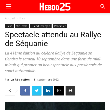
Accueil
Flash
Flash
Vie Locale
Grand Besançon
Pontarlier
Spectacle attendu au Rallye
de Séquanie
La 41ème édition du célèbre Rallye de Séquanie se
tiendra le samedi 10 septembre dans une formule midi-
minuit qui promet un beau spectacle aux passionnés de
sport automobile.
Par
La Rédaction
-
11 septembre 2022