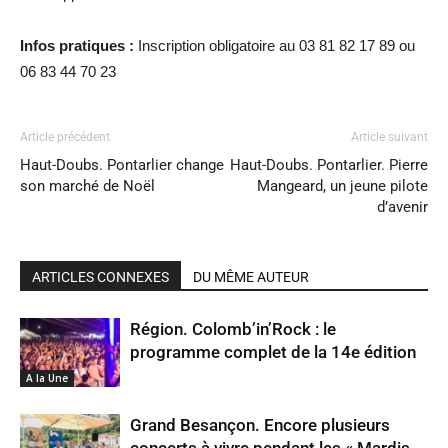
Infos pratiques :
Inscription obligatoire au 03 81 82 17 89 ou
06 83 44 70 23
Article précédent
Article suivant
Haut-Doubs. Pontarlier change
Haut-Doubs. Pontarlier. Pierre
son marché de Noël
Mangeard, un jeune pilote
d’avenir
ARTICLES CONNEXES
DU MÊME AUTEUR
Région. Colomb’in’Rock : le
programme complet de la 14e édition
A la Une
Grand Besançon. Encore plusieurs
concerts à vivre pendant les « Mardis