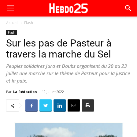
Accueil
Flash
Flash
Sur les pas de Pasteur à
travers la marche du Sel
Peuples solidaires Jura et Doubs organisent du 20 au 23
juillet une marche sur le thème de Pasteur pour la justice
et la paix.
Par
La Rédaction
-
19 juillet 2022