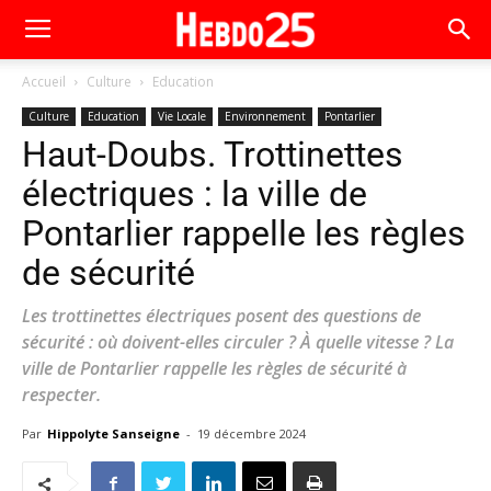
Accueil
Culture
Education
Culture
Education
Vie Locale
Environnement
Pontarlier
Haut-Doubs. Trottinettes
électriques : la ville de
Pontarlier rappelle les règles
de sécurité
Les trottinettes électriques posent des questions de
sécurité : où doivent-elles circuler ? À quelle vitesse ? La
ville de Pontarlier rappelle les règles de sécurité à
respecter.
Par
Hippolyte Sanseigne
-
19 décembre 2024