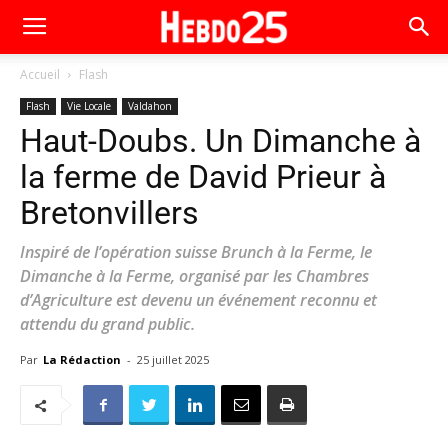
Accueil
Flash
Flash
Vie Locale
Valdahon
Haut-Doubs. Un Dimanche à
la ferme de David Prieur à
Bretonvillers
Inspiré de l’opération suisse Brunch à la Ferme, le
Dimanche à la Ferme, organisé par les Chambres
d’Agriculture est devenu un événement reconnu et
attendu du grand public.
Par
La Rédaction
-
25 juillet 2025