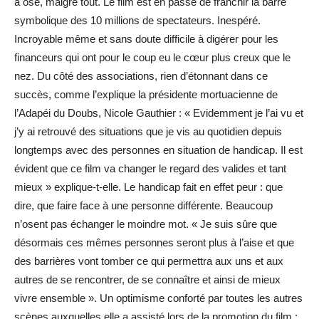
a osé, malgré tout. Le film est en passe de franchir la barre
symbolique des 10 millions de spectateurs. Inespéré.
Incroyable même et sans doute difficile à digérer pour les
financeurs qui ont pour le coup eu le cœur plus creux que le
nez. Du côté des associations, rien d’étonnant dans ce
succès, comme l’explique la présidente mortuacienne de
l’Adapéi du Doubs, Nicole Gauthier : « Evidemment je l’ai vu et
j’y ai retrouvé des situations que je vis au quotidien depuis
longtemps avec des personnes en situation de handicap. Il est
évident que ce film va changer le regard des valides et tant
mieux » explique-t-elle. Le handicap fait en effet peur : que
dire, que faire face à une personne différente. Beaucoup
n’osent pas échanger le moindre mot. « Je suis sûre que
désormais ces mêmes personnes seront plus à l’aise et que
des barrières vont tomber ce qui permettra aux uns et aux
autres de se rencontrer, de se connaître et ainsi de mieux
vivre ensemble ». Un optimisme conforté par toutes les autres
scènes auxquelles elle a assisté lors de la promotion du film :