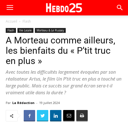
Accueil
Flash
Flash
Vie Locale
Morteau & Le Russey
A Morteau comme ailleurs,
les bienfaits du « P’tit truc
en plus »
Avec toutes les difficultés largement évoquées par son
réalisateur Artus, le film Un P’tit truc en plus a touché un
large public. Mais ce succès sur grand écran sera-t-il
vraiment utile dans la durée ?
Par
La Rédaction
-
19 juillet 2024