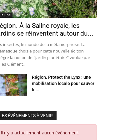
 la Une
égion. À la Saline royale, les
ardins se réinventent autour du...
s insectes, le monde de la métamorphose. La
ématique choisie pour cette nouvelle édition
tègre la notion de "jardin planétaire" voulue par
lles Clément...
Région. Protect the Lynx : une
mobilisation locale pour sauver
le...
LES ÉVÉNEMENTS À VENIR
Il n’y a actuellement aucun évènement.