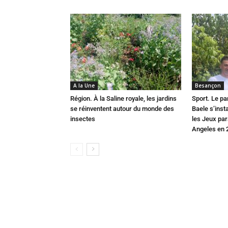
A la Une
Besançon
Région. À la Saline royale, les jardins
Sport. Le pa
se réinventent autour du monde des
Baele s’inst
insectes
les Jeux pa
Angeles en 