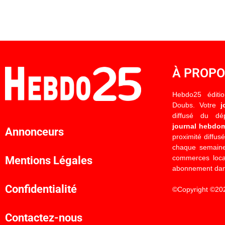
À PROP
Hebdo25 éditi
Doubs. Votre
j
diffusé du d
journal hebdo
Annonceurs
proximité diffus
chaque semaine
commerces locau
Mentions Légales
abonnement dan
Confidentialité
©Copyright ©20
Contactez-nous