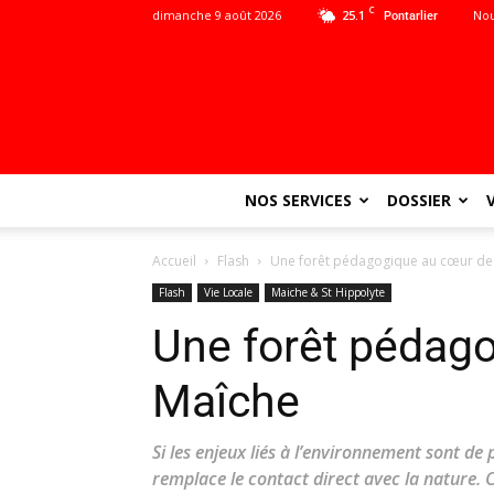
C
dimanche 9 août 2026
25.1
Nou
Pontarlier
NOS SERVICES
DOSSIER
Accueil
Flash
Une forêt pédagogique au cœur de
Flash
Vie Locale
Maiche & St Hippolyte
Une forêt pédag
Maîche
Si les enjeux liés à l’environnement sont de 
remplace le contact direct avec la nature. C