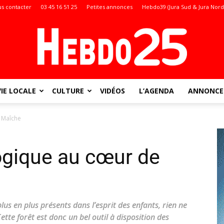
s contacter
03 45 16 51 25
Petites annonces
Hebdo39 (Jura Sud & Jura Nord
VIE LOCALE
CULTURE
VIDÉOS
L’AGENDA
ANNONCES
Doubs
 Maîche
ogique au cœur de
:
plus en plus présents dans l’esprit des enfants, rien ne
ette forêt est donc un bel outil à disposition des