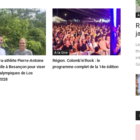
A
R
j
Le
th
A la Une
in
ra-athlète Pierre-Antoine
Région. Colomb’in’Rock : le
Gi
alle à Besançon pour viser
programme complet de la 14e édition
ralympiques de Los
2028