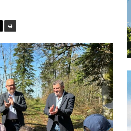
toute
l'info
locale
–