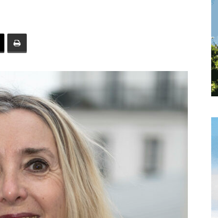
toute
l'info
locale
–