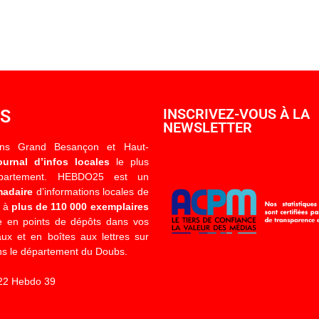
OS
INSCRIVEZ-VOUS À LA
NEWSLETTER
ons Grand Besançon et Haut-
ournal d’infos locales
le plus
épartement. HEBDO25 est un
madaire
d’informations locales de
é à
plus de 110 000 exemplaires
 en points de dépôts dans vos
x et en boîtes aux lettres sur
s le département du Doubs.
22 Hebdo 39