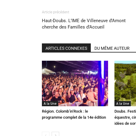
Article précédent
Haut-Doubs. L’IME de Villeneuve d’Amont
cherche des Familles d’Accueil
ARTICLES CONNEXES
DU MÊME AUTEUR
A la Une
A la Une
Région. Colomb’in’Rock : le
Doubs. Festi
programme complet de la 14e édition
équestre, cir
idées de so