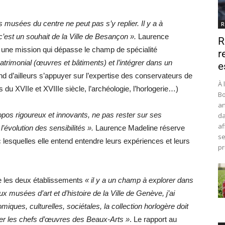
des musées du centre ne peut pas s’y replier. Il y a à
R
’est un souhait de la Ville de Besançon ».
Laurence
R
t une mission qui dépasse le champ de spécialité
r
patrimonial (œuvres et bâtiments) et l’intégrer dans un
e
end d’ailleurs s’appuyer sur l’expertise des conservateurs de
À 
du XVIIe et XVIIIe siècle, l’archéologie, l’horlogerie…)
Bo
an
os rigoureux et innovants, ne pas rester sur ses
da
af
l’évolution des sensibilités ».
Laurence Madeline réserve
se
esquelles elle entend entendre leurs expériences et leurs
pr
tre les deux établissements
« il y a un champ à explorer dans
ux musées d’art et d’histoire de la Ville de Genève, j’ai
iques, culturelles, sociétales, la collection horlogère doit
er les chefs d’œuvres des Beaux-Arts »
. Le rapport au