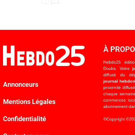
À PROP
Hebdo25 éditi
Doubs. Votre
j
diffusé du d
journal hebdo
Annonceurs
proximité diffus
chaque semaine
commerces locau
Mentions Légales
abonnement dan
Confidentialité
©Copyright ©20