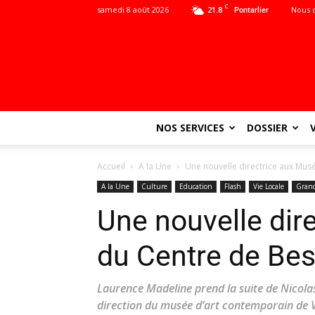
C
samedi 8 août 2026
21.8
Nous 
Pontarlier
NOS SERVICES
DOSSIER
Accueil
A la Une
Une nouvelle directrice aux Mu
A la Une
Culture
Education
Flash
Vie Locale
Gran
Une nouvelle dir
du Centre de Be
Laurence Madeline prend la suite de Nicolas
direction du musée d’art contemporain de Vi