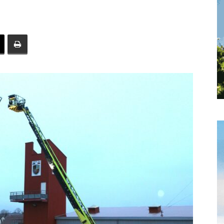
toute
l'info
locale
–