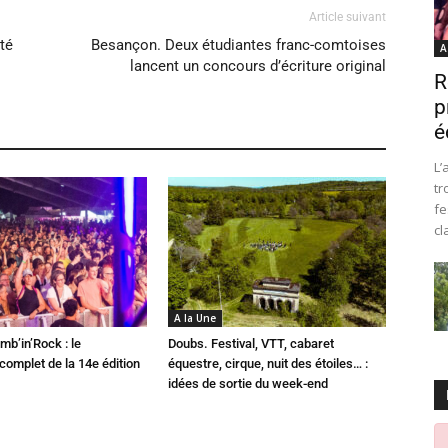
Article suivant
té
Besançon. Deux étudiantes franc-comtoises
A
lancent un concours d’écriture original
R
p
é
L’
tr
fe
cl
A la Une
mb’in’Rock : le
Doubs. Festival, VTT, cabaret
omplet de la 14e édition
équestre, cirque, nuit des étoiles… :
idées de sortie du week-end