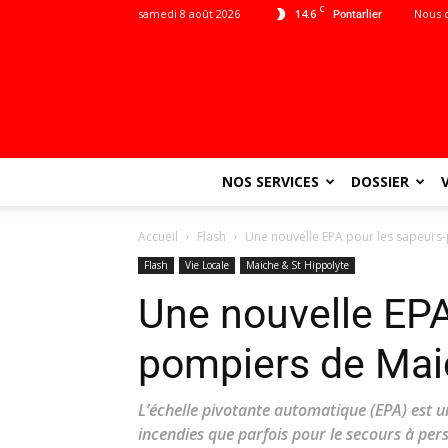
C
samedi 8 août 2026
14.6
Nous 
Pontarlier
NOS SERVICES
DOSSIER
Accueil
Flash
Une nouvelle EPA pour les sapeurs
Flash
Vie Locale
Maiche & St Hippolyte
Une nouvelle EPA
pompiers de Mai
L’échelle pivotante automatique (EPA) est un
incendies que parfois pour le secours à pers