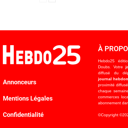
À PROP
Hebdo25 éditi
Doubs. Votre
j
diffusé du d
journal hebdo
Annonceurs
proximité diffus
chaque semaine
commerces locau
Mentions Légales
abonnement dan
Confidentialité
©Copyright ©20