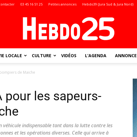
contacter
03 45 16 51 25
Petites annonces
Hebdo39 (Jura Sud & Jura Nord)
VIE LOCALE
CULTURE
VIDÉOS
L’AGENDA
ANNONCES
Doubs
-pompiers de Maiche
 pour les sapeurs-
:
che
 véhicule indispensable tant dans la lutte contre les
onnes et les opérations diverses. Celle qui arrive à