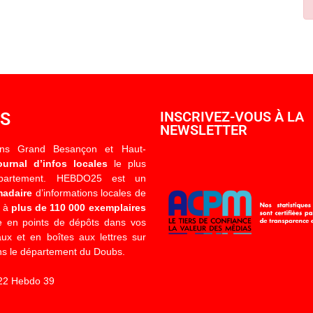
OS
INSCRIVEZ-VOUS À LA
NEWSLETTER
ons Grand Besançon et Haut-
ournal d’infos locales
le plus
épartement. HEBDO25 est un
madaire
d’informations locales de
é à
plus de 110 000 exemplaires
 en points de dépôts dans vos
x et en boîtes aux lettres sur
s le département du Doubs.
22 Hebdo 39