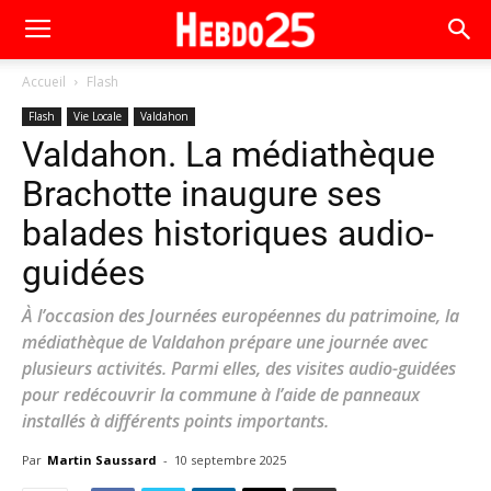
Accueil
Flash
Flash
Vie Locale
Valdahon
Valdahon. La médiathèque
Brachotte inaugure ses
balades historiques audio-
guidées
À l’occasion des Journées européennes du patrimoine, la
médiathèque de Valdahon prépare une journée avec
plusieurs activités. Parmi elles, des visites audio-guidées
pour redécouvrir la commune à l’aide de panneaux
installés à différents points importants.
Par
Martin Saussard
-
10 septembre 2025