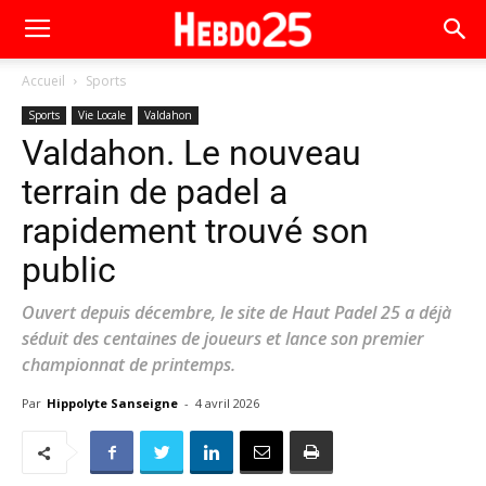
Accueil
Sports
Sports
Vie Locale
Valdahon
Valdahon. Le nouveau
terrain de padel a
rapidement trouvé son
public
Ouvert depuis décembre, le site de Haut Padel 25 a déjà
séduit des centaines de joueurs et lance son premier
championnat de printemps.
Par
Hippolyte Sanseigne
-
4 avril 2026