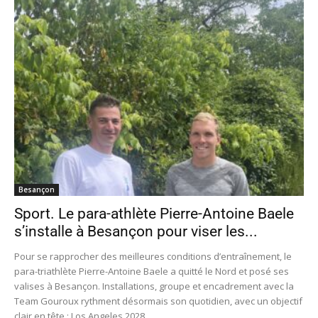
Besançon
Sport. Le para-athlète Pierre-Antoine Baele
s’installe à Besançon pour viser les...
Pour se rapprocher des meilleures conditions d’entraînement, le
para-triathlète Pierre-Antoine Baele a quitté le Nord et posé ses
valises à Besançon. Installations, groupe et encadrement avec la
Team Gouroux rythment désormais son quotidien, avec un objectif
clair en tête : Los Angeles 2028.