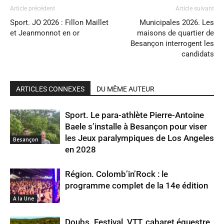
Article précédent
Article suivant
Sport. JO 2026 : Fillon Maillet
Municipales 2026. Les
et Jeanmonnot en or
maisons de quartier de
Besançon interrogent les
candidats
ARTICLES CONNEXES
DU MÊME AUTEUR
Sport. Le para-athlète Pierre-Antoine
Baele s’installe à Besançon pour viser
les Jeux paralympiques de Los Angeles
Besançon
en 2028
Région. Colomb’in’Rock : le
programme complet de la 14e édition
A la Une
Doubs. Festival, VTT, cabaret équestre,