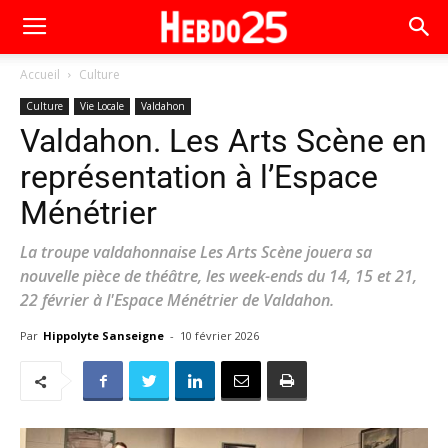
Accueil
Culture
Culture
Vie Locale
Valdahon
Valdahon. Les Arts Scène en
représentation à l’Espace
Ménétrier
La troupe valdahonnaise Les Arts Scène jouera sa
nouvelle pièce de théâtre, les week-ends du 14, 15 et 21,
22 février à l'Espace Ménétrier de Valdahon.
Par
Hippolyte Sanseigne
-
10 février 2026