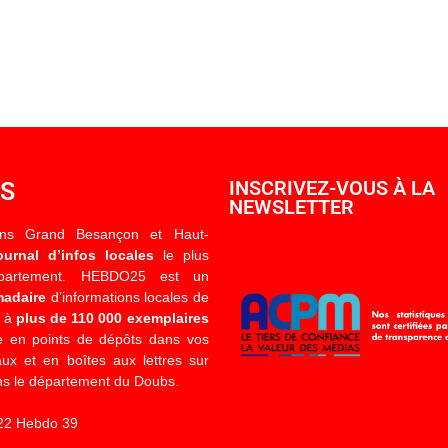
OS
INSCRIVEZ-VOUS À LA
NEWSLETTER
ons Grand Besançon et Haut-
ournal d’infos locales
le plus
épartement. HEBDO25 est un
madaire
d’informations locales de
é à
plus de 110 000 exemplaires
 en points de dépôts dans vos
x et en boîtes aux lettres sur
s le département du Doubs.
22 Hebdo 39