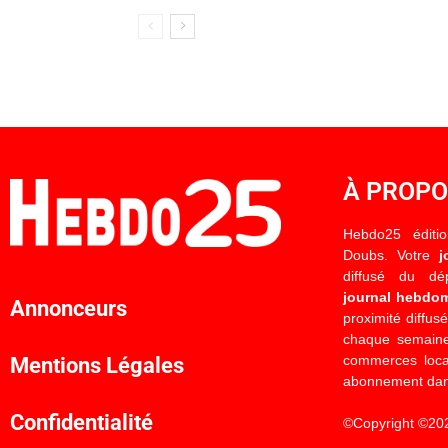
À PROP
Hebdo25 éditi
Doubs. Votre
j
diffusé du d
journal hebdo
Annonceurs
proximité diffus
chaque semaine
commerces locau
Mentions Légales
abonnement dan
Confidentialité
©Copyright ©20