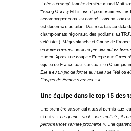
L’idée a émergé l’année dernière quand Matthia
“Young Gravity MTB Team” pour réunir les meille
accompagner dans les compétitions nationales v
est désormais au bilan. Des résultats au-delà d
championnats régionaux, des podiums au TRJV
vététistes), Mégavalanche et Coupe de France,
on a été vraiment reconnu par des autres team
Hanrot. Après une coupe d’Europe aux Orres réu
équipe de France pour concourir en Championnat
Elle a eu un pic de forme au milieu de l’été où ell
Coupes de France avec nous »
.
Une équipe dans le top 15 des 
Une première saison qui a aussi permis aux jeun
circuits.
« Les jeunes sont super motivés, ils ont 
performances l’année prochaine »
. Une quarant