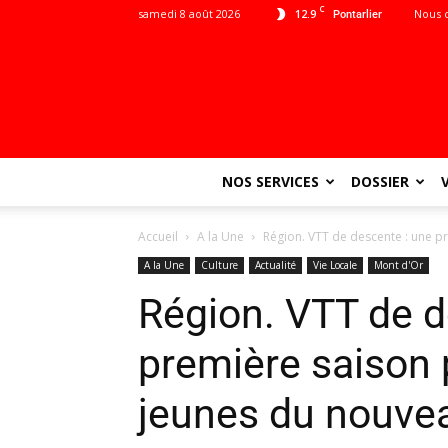
C
samedi 8 août 2026
12.9
Nous 
Pontarlier
NOS SERVICES
DOSSIER
Accueil
A la Une
Région. VTT de descente : une p
A la Une
Culture
Actualité
Vie Locale
Mont d'Or
Région. VTT de d
première saison 
jeunes du nouve