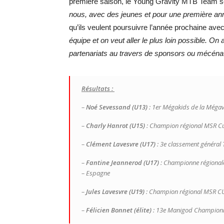
première saison, le Young Gravity MTB Team se
nous, avec des jeunes et pour une première ann
qu’ils veulent poursuivre l’année prochaine av
équipe et on veut aller le plus loin possible. On
partenariats au travers de sponsors ou mécénat
Résultats :
–
Noé Sevessand (U13)
: 1er Mégakids de la Mégav
–
Charly Hanrot (U15)
: Champion régional MSR Cu
–
Clément Lavesvre (U17)
: 3e classement général 
–
Fantine Jeannerod (U17)
: Championne régionale
– Espagne
–
Jules Lavesvre (U19)
: Champion régional MSR CUP
–
Félicien Bonnet (élite)
: 13e Manigod Championna