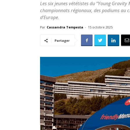
Les six jeunes vététistes du “Young Gravity
championnats régionaux, des podiums au c
d’Europe.
Par
Cassandra Tempesta
-
15 octobre 2025
Partager