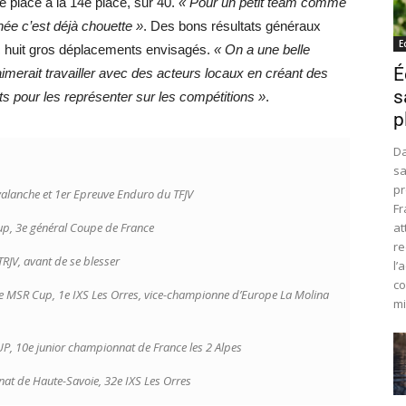
 place à la 14e place, sur 40.
« Pour un petit team comme
ée c’est déjà chouette »
. Des bons résultats généraux
E
ec huit gros déplacements envisagés.
« On a une belle
É
 aimerait travailler avec des acteurs locaux en créant des
s
s pour les représenter sur les compétitions »
.
p
Da
sa
pr
alanche et 1er Epreuve Enduro du TFJV
Fr
p, 3e général Coupe de France
at
re
TRJV, avant de se blesser
l’
co
 MSR Cup, 1e IXS Les Orres, vice-championne d’Europe La Molina
mi
, 10e junior championnat de France les 2 Alpes
t de Haute-Savoie, 32e IXS Les Orres