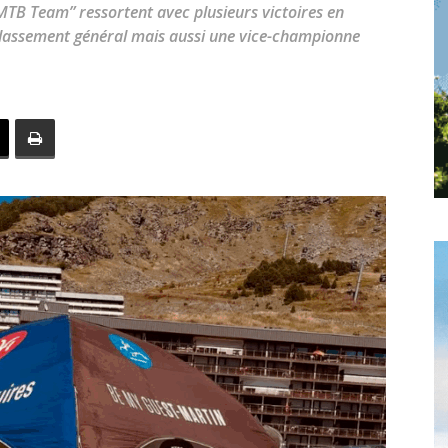
toute
 MTB Team” ressortent avec plusieurs victoires en
lassement général mais aussi une vice-championne
l'info
locale
–