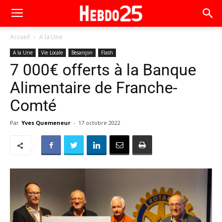
Accueil
A la Une
A la Une
Vie Locale
Besançon
Flash
7 000€ offerts à la Banque
Alimentaire de Franche-
Comté
Par
Yves Quemeneur
-
17 octobre 2022