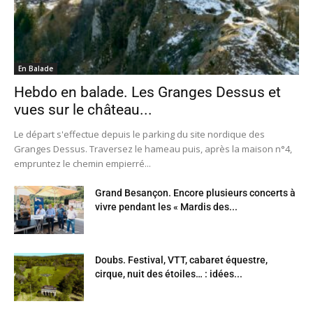
En Balade
Hebdo en balade. Les Granges Dessus et
vues sur le château...
Le départ s'effectue depuis le parking du site nordique des
Granges Dessus. Traversez le hameau puis, après la maison n°4,
empruntez le chemin empierré...
Grand Besançon. Encore plusieurs concerts à
vivre pendant les « Mardis des...
Doubs. Festival, VTT, cabaret équestre,
cirque, nuit des étoiles… : idées...