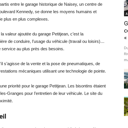
partis entre le garage historique de Naisey, un centre de
u boulevard Kennedy, se donne les moyens humains et
A
de plus en plus complexes.
G
c
a valeur ajoutée du garage Petitjean, c’est la
«
re de conduire, l’usage du véhicule (travail ou loisirs)…
Du
e service au plus près des besoins.
Ri
ma
’il s’agisse de la vente et la pose de pneumatiques, de
 prestations mécaniques utilisant une technologie de pointe.
une priorité pour le garage Petitjean. Les bisontins étaient
es-Granges pour l’entretien de leur véhicule. Le site du
ximité.
eil