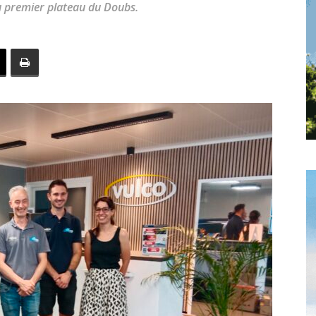
 premier plateau du Doubs.
toute
l'info
locale
–