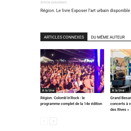
Article précédent
Région. Le livre Exposer l’art urbain disponible 
ARTICLES CONNEXES
DU MÊME AUTEUR
A la Une
A la Une
Région. Colomb’in’Rock : le
Grand Besan
programme complet de la 14e édition
concerts à v
des Rives »