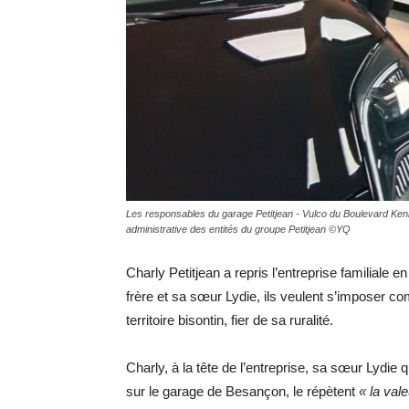
Les responsables du garage Petitjean - Vulco du Boulevard Kenn
administrative des entités du groupe Petitjean ©YQ
Charly Petitjean a repris l’entreprise familiale
frère et sa sœur Lydie, ils veulent s’imposer co
territoire bisontin, fier de sa ruralité.
Charly, à la tête de l’entreprise, sa sœur Lydie 
sur le garage de Besançon, le répètent
« la vale