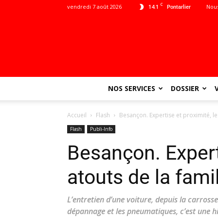
C
vendredi 7 août 2026
14.1
Nous
Pontarlier
NOS SERVICES
DOSSIER
Accueil
Flash
Besançon. Expertise et proximité, les
Flash
Publi-Info
Besançon. Experti
atouts de la fami
L’entretien d’une voiture, depuis la carross
dépannage et les pneumatiques, c’est une hi