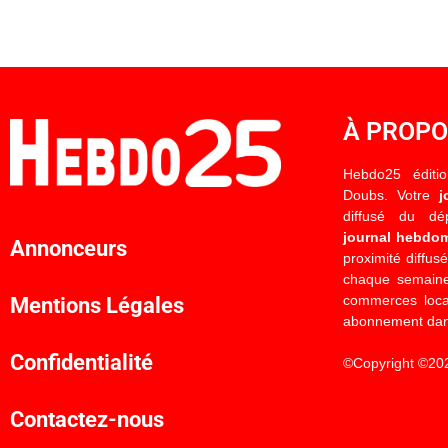
À PROP
Hebdo25 éditi
Doubs. Votre
j
diffusé du d
journal hebdo
Annonceurs
proximité diffus
chaque semaine
commerces locau
Mentions Légales
abonnement dan
Confidentialité
©Copyright ©20
Contactez-nous