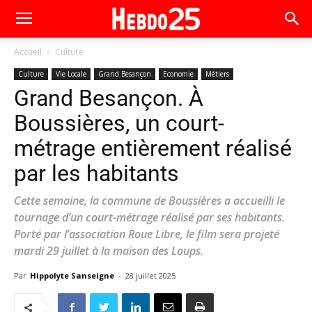
Accueil
Culture
Culture
Vie Locale
Grand Besançon
Economie
Métiers
Grand Besançon. À
Boussières, un court-
métrage entièrement réalisé
par les habitants
Cette semaine, la commune de Boussières a accueilli le
tournage d’un court-métrage réalisé par ses habitants.
Porté par l’association Roue Libre, le film sera projeté
mardi 29 juillet à la maison des Loups.
Par
Hippolyte Sanseigne
-
28 juillet 2025