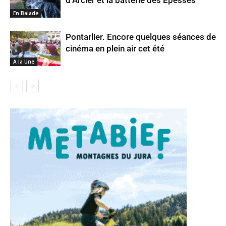
d’Arcier et la batterie des Épesses
En Balade
Pontarlier. Encore quelques séances de
cinéma en plein air cet été
A la Une