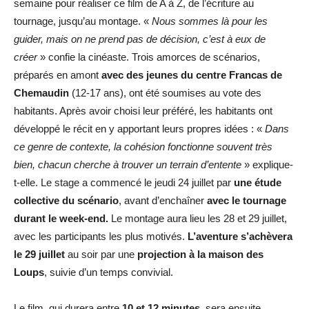
semaine pour réaliser ce film de A à Z, de l’écriture au
tournage, jusqu’au montage. «
Nous sommes là pour les
guider, mais on ne prend pas de décision, c’est à eux de
créer
» confie la cinéaste. Trois amorces de scénarios,
préparés en amont
avec des jeunes du centre Francas de
Chemaudin
(12-17 ans), ont été soumises au vote des
habitants. Après avoir choisi leur préféré, les habitants ont
développé le récit en y apportant leurs propres idées : «
Dans
ce genre de contexte, la cohésion fonctionne souvent très
bien, chacun cherche à trouver un terrain d’entente
» explique-
t-elle. Le stage a commencé le jeudi 24 juillet par
une étude
collective du scénario
, avant d’enchaîner
avec le tournage
durant le week-end.
Le montage aura lieu les 28 et 29 juillet,
avec les participants les plus motivés.
L’aventure s’achèvera
le 29 juillet
au soir par une
projection à la maison des
Loups
, suivie d’un temps convivial.
Le film, qui durera entre
10 et 12 minutes
, sera ensuite