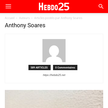
Accueil
Auteurs
Articles postés par Anthony Soares
Anthony Soares
589 ARTICLES
0 Commentaires
https://hebdo25.net