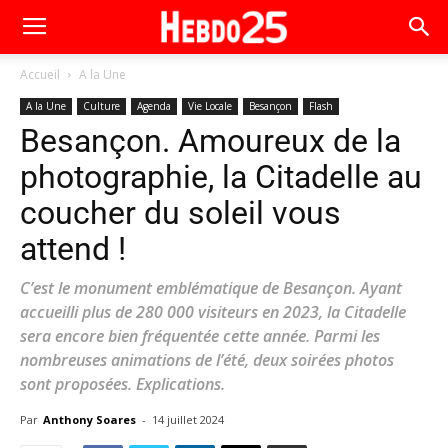
Accueil
A la Une
A la Une
Culture
Agenda
Vie Locale
Besançon
Flash
Besançon. Amoureux de la
photographie, la Citadelle au
coucher du soleil vous
attend !
C’est le monument emblématique de Besançon. Ayant
accueilli plus de 280 000 visiteurs en 2023, la Citadelle
sera encore bien fréquentée cette année. Parmi les
nombreuses animations de l’été, deux soirées photos
sont proposées. Explications.
Par
Anthony Soares
-
14 juillet 2024