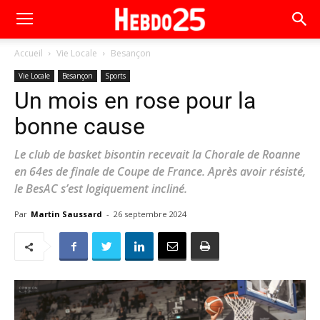
Accueil
Vie Locale
Besançon
Vie Locale
Besançon
Sports
Un mois en rose pour la
bonne cause
Le club de basket bisontin recevait la Chorale de Roanne
en 64es de finale de Coupe de France. Après avoir résisté,
le BesAC s’est logiquement incliné.
Par
Martin Saussard
-
26 septembre 2024