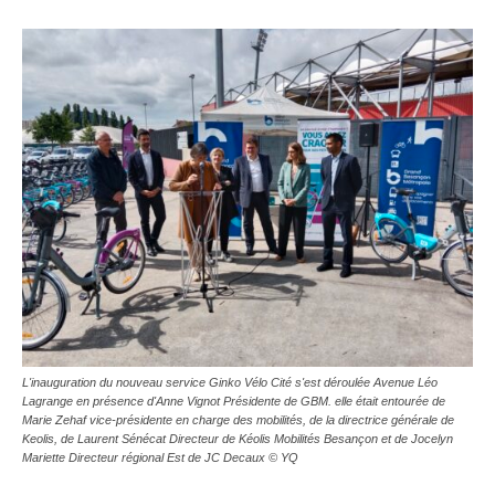
L'inauguration du nouveau service Ginko Vélo Cité s'est déroulée Avenue Léo
Lagrange en présence d'Anne Vignot Présidente de GBM. elle était entourée de
Marie Zehaf vice-présidente en charge des mobilités, de la directrice générale de
Keolis, de Laurent Sénécat Directeur de Kéolis Mobilités Besançon et de Jocelyn
Mariette Directeur régional Est de JC Decaux © YQ