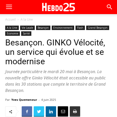
Accueil
A la Une
A la Une
Vie Locale
Besançon
Environnement
Flash
Grand Besançon
Economie
Santé
Besançon. GINKO Vélocité,
un service qui évolue et se
modernise
Journée particulière le mardi 20 mai à Besançon. La
nouvelle offre Ginko Vélocité était accessible au public
dans les 30 stations que compte le territoire de Grand
Besançon.
Par
Yves Quemeneur
-
4 juin 2025