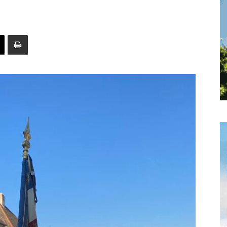
toute
l'info
locale
–