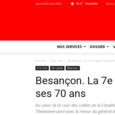
C
samedi 8 août 2026
18.4
Nous 
Pontarlier
NOS SERVICES
DOSSIER
Accueil
A la Une
Besançon. La 7e brigade blindé
A la Une
Vie Locale
Besançon
Besançon. La 7e 
ses 70 ans
Au cœur de la cour des cadets de la Citadell
70eanniversaire avec le retour du général 