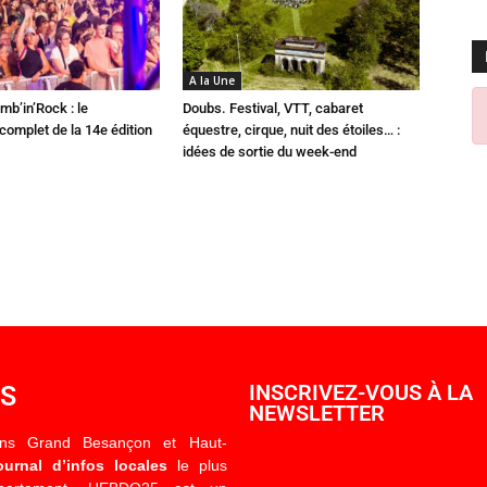
A la Une
mb’in’Rock : le
Doubs. Festival, VTT, cabaret
omplet de la 14e édition
équestre, cirque, nuit des étoiles… :
idées de sortie du week-end
OS
INSCRIVEZ-VOUS À LA
NEWSLETTER
ons Grand Besançon et Haut-
ournal d’infos locales
le plus