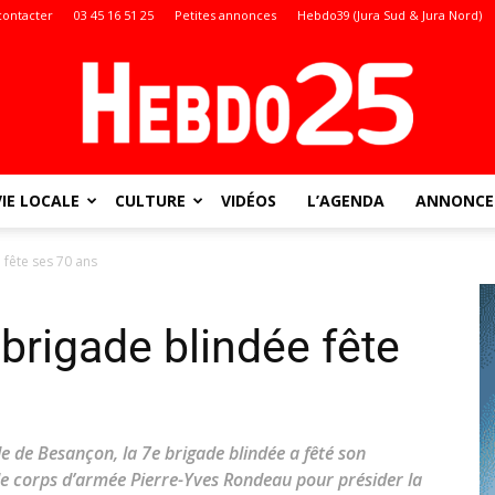
contacter
03 45 16 51 25
Petites annonces
Hebdo39 (Jura Sud & Jura Nord)
VIE LOCALE
CULTURE
VIDÉOS
L’AGENDA
ANNONCES
Doubs
e fête ses 70 ans
brigade blindée fête
:
e de Besançon, la 7e brigade blindée a fêté son
de corps d’armée Pierre-Yves Rondeau pour présider la