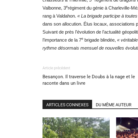
e
Valbonne, 3
régiment du génie à Charleville-Mézi
rang à Valdahon.
« La brigade participe à toutes
dans son allocution. Élus locaux, associations p
Suivant de près l’évolution de l’actualité géopoli
e
l’importance de la 7
brigade blindée,
« véritabl
rythme désormais mensuel de nouvelles évolut
Article précédent
Besançon. Il traverse le Doubs à la nage et le
raconte dans un livre
ARTICLES CONNEXES
DU MÊME AUTEUR