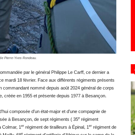
rmée Pierre-Yves Rondeau.
ommandée par le général Philippe Le Carff, ce dernier a
e mardi 18 février. Face aux différents régiments présents
ien commandant nommé depuis août 2024 général de corps
ade, créée en 1955 et présente depuis 1977 à Besançon.
d’hui composée d’un état-major et d’une compagnie de
e
ée à Besançon, de sept régiments ( 35
régiment
er
er
à Colmar, 1
régiment de tirailleurs à Épinal, 1
régiment de
e
 Mailly, 68
régiment d’artillerie d’Afrique sur le camp de la