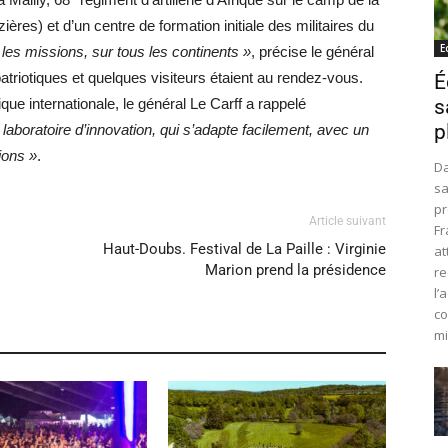
ères) et d’un centre de formation initiale des militaires du
E
 les missions, sur tous les continents »
, précise le général
atriotiques et quelques visiteurs étaient au rendez-vous.
É
tique internationale, le général Le Carff a rappelé
s
p
e laboratoire d’innovation, qui s’adapte facilement, avec un
ions »
.
Da
sa
pr
Article suivant
Fr
Haut-Doubs. Festival de La Paille : Virginie
at
Marion prend la présidence
re
l’
co
mi