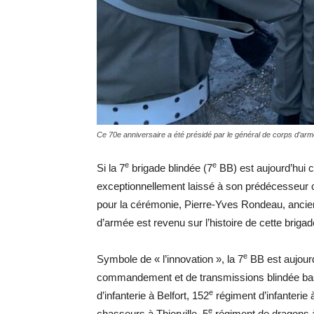
Ce 70e anniversaire a été présidé par le général de corps d’a
e
e
Si la 7
brigade blindée (7
BB) est aujourd’hui c
exceptionnellement laissé à son prédécesseur c
pour la cérémonie, Pierre-Yves Rondeau, anc
d’armée est revenu sur l’histoire de cette brig
e
Symbole de « l’innovation », la 7
BB est aujour
commandement et de transmissions blindée bas
e
d’infanterie à Belfort, 152
régiment d’infanterie 
e
chasseurs à Thierville, 5
régiment de dragons à