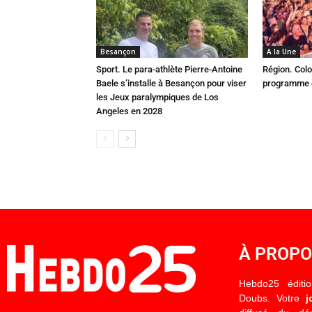
Besançon
A la Une
Sport. Le para-athlète Pierre-Antoine
Région. Colo
Baele s’installe à Besançon pour viser
programme c
les Jeux paralympiques de Los
Angeles en 2028
À PROP
Hebdo25 éditi
Doubs. Votre
j