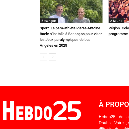
Besançon
A la Une
Sport. Le para-athlète Pierre-Antoine
Région. Colo
Baele s’installe à Besançon pour viser
programme c
les Jeux paralympiques de Los
Angeles en 2028
À PROP
Hebdo25 éditi
Doubs. Votre
j
diffusé du d