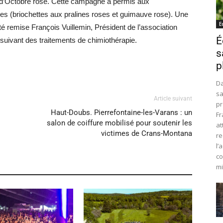
 d’Octobre rose. Cette campagne a permis aux
ues (briochettes aux pralines roses et guimauve rose). Une
E
été remise François Vuillemin, Président de l’association
É
uivant des traitements de chimiothérapie.
s
p
Da
sa
Article suivant
pr
Haut-Doubs. Pierrefontaine-les-Varans : un
Fr
salon de coiffure mobilisé pour soutenir les
at
victimes de Crans-Montana
re
l’
co
mi