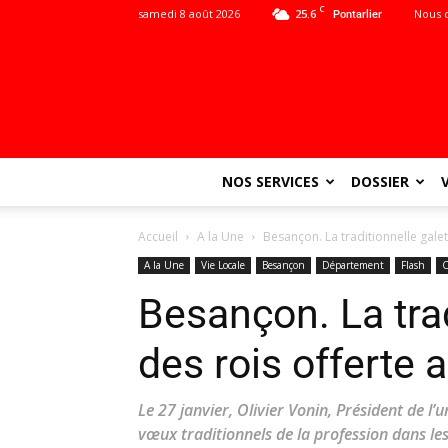
C
samedi 8 août 2026
25.6
Nous 
Pontarlier
NOS SERVICES
DOSSIER
Accueil
A la Une
Besançon. La traditionnelle gale
A la Une
Vie Locale
Besançon
Département
Flash
C
Besançon. La trad
des rois offerte 
Le 27 janvier, Olivier Vonin, Président de l’
vœux traditionnels de la profession dans les