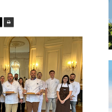
toute
l'info
locale
–