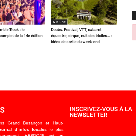
A la Une
mb’in’Rock : le
Doubs. Festival, VTT, cabaret
omplet de la 14e édition
équestre, cirque, nuit des étoiles… :
idées de sortie du week-end
OS
INSCRIVEZ-VOUS À LA
NEWSLETTER
ons Grand Besançon et Haut-
ournal d’infos locales
le plus
épartement. HEBDO25 est un