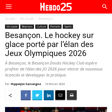
Accueil
Vie Locale
Besançon
Vie Locale
Besançon
Culture
Portraits
Sports
Besançon. Le hockey sur
glace porté par l’élan des
Jeux Olympiques 2026
À Besançon, le Besançon Doubs Hockey Club espère
profiter de l’élan des JO 2026 pour attirer de nouveaux
licenciés et développer la pratique.
Par
Hippolyte Sanseigne
-
16 février 2026