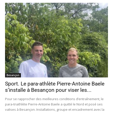
Besançon
Sport. Le para-athlète Pierre-Antoine Baele
s’installe à Besançon pour viser les...
Pour se rapprocher des meilleures conditions d’entraînement, le
para-triathlète Pierre-Antoine Baele a quitté le Nord et posé ses
valises à Besançon. Installations, groupe et encadrement avec la