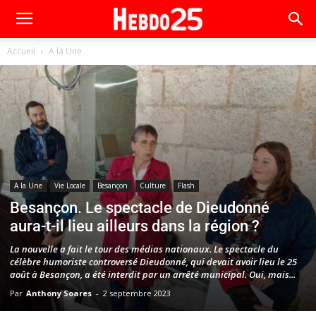
Accueil
A la Une
A la Une
Vie Locale
Besançon
Culture
Flash
Besançon. Le spectacle de Dieudonné
aura-t-il lieu ailleurs dans la région ?
La nouvelle a fait le tour des médias nationaux. Le spectacle du
célèbre humoriste controversé Dieudonné, qui devait avoir lieu le 25
août à Besançon, a été interdit par un arrêté municipal. Oui, mais...
Par
Anthony Soares
-
2 septembre 2023