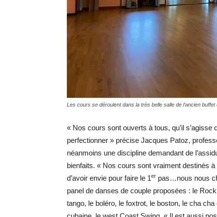
Les cours se déroulent dans la très belle salle de l’ancien buffet 
« Nos cours sont ouverts à tous, qu’il s’agisse 
perfectionner » précise Jacques Patoz, profess
néanmoins une discipline demandant de l’assidu
bienfaits. « Nos cours sont vraiment destinés à 
er
d’avoir envie pour faire le 1
pas…nous nous charg
panel de danses de couple proposées : le Rock’n
tango, le boléro, le foxtrot, le boston, le cha ch
cubaine, le west Coast Swing. « Il est aussi pos