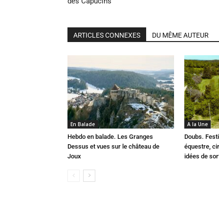
des Capucins
ARTICLES CONNEXES
DU MÊME AUTEUR
En Balade
A la Une
Hebdo en balade. Les Granges
Doubs. Festi
Dessus et vues sur le château de
équestre, cir
Joux
idées de so