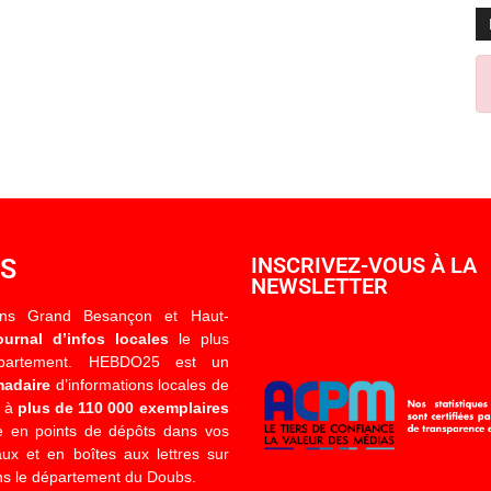
OS
INSCRIVEZ-VOUS À LA
NEWSLETTER
ons Grand Besançon et Haut-
ournal d’infos locales
le plus
épartement. HEBDO25 est un
madaire
d’informations locales de
é à
plus de 110 000 exemplaires
 en points de dépôts dans vos
x et en boîtes aux lettres sur
s le département du Doubs.