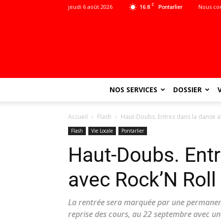
C
jeudi 6 août 2026
16.8
Nous co
Pontarlier
NOS SERVICES
DOSSIER
Accueil
Flash
Haut-Doubs. Entrez dans la danse av
Flash
Vie Locale
Pontarlier
Haut-Doubs. Entr
avec Rock’N Roll
La rentrée sera marquée par une permanenc
reprise des cours, au 22 septembre avec u