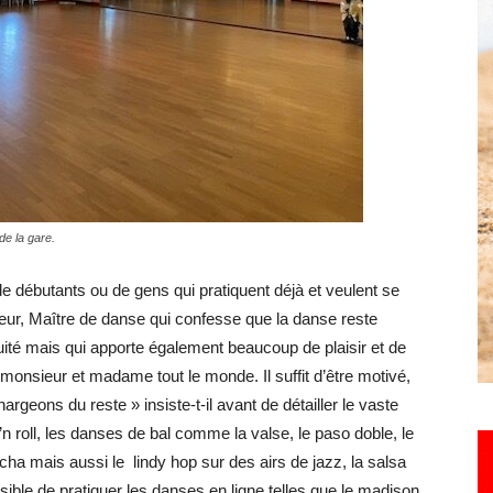
Hebdo25
de la gare.
de débutants ou de gens qui pratiquent déjà et veulent se
eur, Maître de danse qui confesse que la danse reste
ité mais qui apporte également beaucoup de plaisir et de
monsieur et madame tout le monde. Il suffit d’être motivé,
eons du reste » insiste-t-il avant de détailler le vaste
 roll, les danses de bal comme la valse, le paso doble, le
a cha mais aussi le lindy hop sur des airs de jazz, la salsa
sible de pratiquer les danses en ligne telles que le madison,