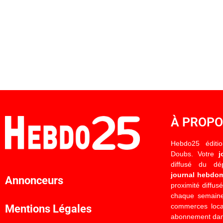
À PROP
Hebdo25 éditi
Doubs. Votre
j
diffusé du d
journal hebdo
Annonceurs
proximité diffus
chaque semaine
commerces locau
Mentions Légales
abonnement dan