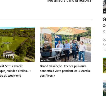
lieu ailleurs dans la région ?
A
G
c
«
Du
Ri
ma
A la Une
val, VTT, cabaret
Grand Besançon. Encore plusieurs
que, nuit des étoiles… :
concerts à vivre pendant les « Mardis
rtie du week-end
des Rives »