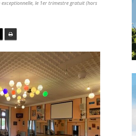
xceptionnelle, le 1er trimestre gratuit (hors
toute
l'info
locale
–