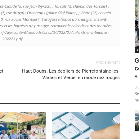
t-Claude (5, rue Jean Wyrsch) ; Torcols (3, chemin des Torcols) ;
5, rue Arago) ; Orchamps (place Olof Palme) ; Viotte (26, chemin
-10, rue Xavier Marmier) ; Saragosse (place du Triangle) et Saint-
urs et les horaires de passage, retrouvez le calendrier des tournées
n.fr/wp-content/uploads/sites/2/2022/07/calendrier-bibliobus-
202223.pdf
A
G
Article suivant
c
et
Haut-Doubs. Les écoliers de Pierrefontaine-les-
«
Varans et Vercel en mode nez rouges
Du
Ri
ma