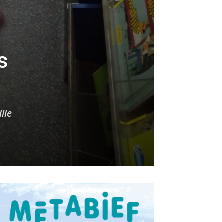
s
lle