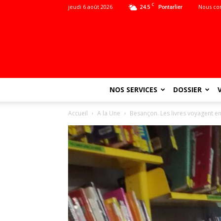
C
jeudi 6 août 2026
24.5
Nous co
Pontarlier
NOS SERVICES
DOSSIER
Accueil
A la Une
Besançon. Les livres voyagent en