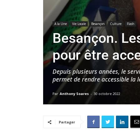
A la Une
Vie Locale
Besançon
Culture
Flash
Besançon. Les
pour être acce
Depuis plusieurs années, le servi
permet de rendre accessible la 
Par
Anthony Soares
-
30 octobre 2022
Partager