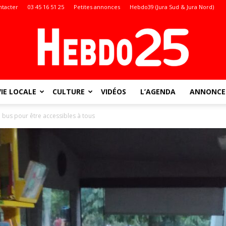
ntacter
03 45 16 51 25
Petites annonces
Hebdo39 (Jura Sud & Jura Nord)
VIE LOCALE
CULTURE
VIDÉOS
L’AGENDA
ANNONCES
Doubs
 bus pour être accessibles à tous
: