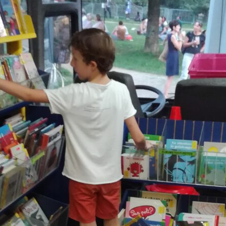
toute
l'info
locale
–