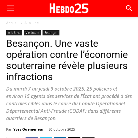
Accueil
A la Une
A la Une
Vie Locale
Besançon
Besançon. Une vaste
opération contre l’économie
souterraine révèle plusieurs
infractions
Du mardi 7 au jeudi 9 octobre 2025, 25 policiers et
environ 15 agents des services de l’État ont procédé à des
contrôles ciblés dans le cadre du Comité Opérationnel
Départemental Anti-Fraude (CODAF) dans différents
quartiers de Besançon.
Par
Yves Quemeneur
-
20 octobre 2025