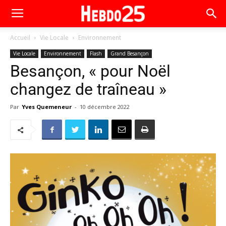
Accueil
Vie Locale
Environnement
Vie Locale
Environnement
Flash
Grand Besançon
Besançon, « pour Noël
changez de traîneau »
Par
Yves Quemeneur
-
10 décembre 2022