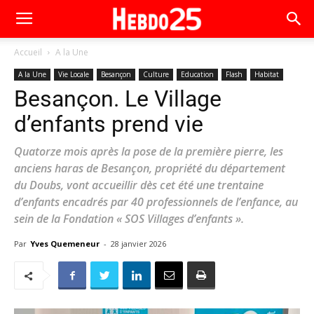
Accueil
A la Une
A la Une
Vie Locale
Besançon
Culture
Education
Flash
Habitat
Besançon. Le Village
d’enfants prend vie
Quatorze mois après la pose de la première pierre, les
anciens haras de Besançon, propriété du département
du Doubs, vont accueillir dès cet été une trentaine
d’enfants encadrés par 40 professionnels de l’enfance, au
sein de la Fondation « SOS Villages d’enfants ».
Par
Yves Quemeneur
-
28 janvier 2026