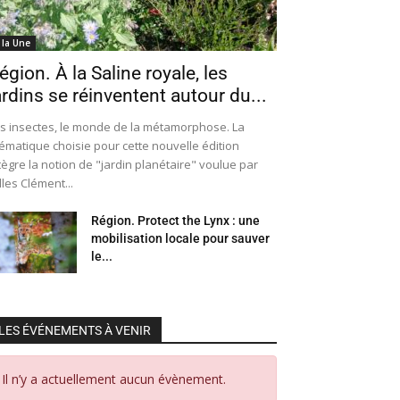
 la Une
égion. À la Saline royale, les
ardins se réinventent autour du...
s insectes, le monde de la métamorphose. La
ématique choisie pour cette nouvelle édition
tègre la notion de "jardin planétaire" voulue par
lles Clément...
Région. Protect the Lynx : une
mobilisation locale pour sauver
le...
LES ÉVÉNEMENTS À VENIR
Il n’y a actuellement aucun évènement.