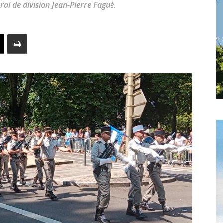
ral de division Jean-Pierre Fagué.
toute
l'info
locale
–