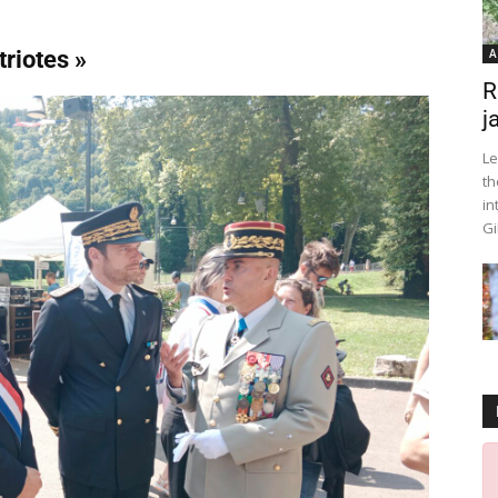
A
triotes »
R
j
Le
th
in
Gi