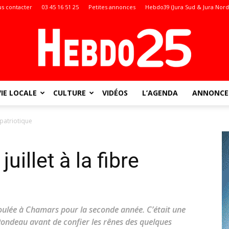
s contacter
03 45 16 51 25
Petites annonces
Hebdo39 (Jura Sud & Jura Nord
VIE LOCALE
CULTURE
VIDÉOS
L’AGENDA
ANNONCES
Doubs
 patriotique
illet à la fibre
:
éroulée à Chamars pour la seconde année. C’était une
Rondeau avant de confier les rênes des quelques