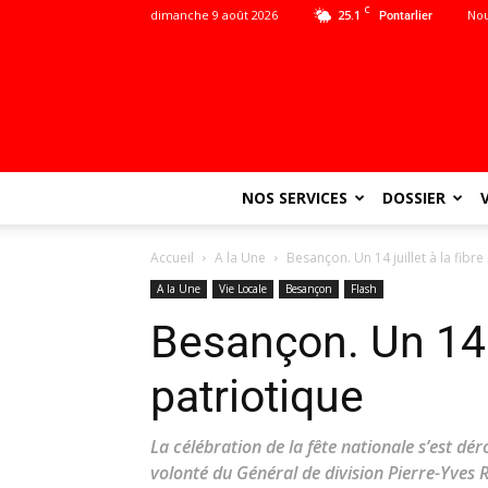
C
dimanche 9 août 2026
25.1
Nou
Pontarlier
NOS SERVICES
DOSSIER
Accueil
A la Une
Besançon. Un 14 juillet à la fibre
A la Une
Vie Locale
Besançon
Flash
Besançon. Un 14 ju
patriotique
La célébration de la fête nationale s’est d
volonté du Général de division Pierre-Yves 